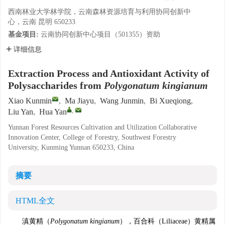
西南林业大学林学院，云南森林资源培育与利用协同创新中
心，云南 昆明 650233
基金项目:
云南协同创新中心项目（501355）资助
详细信息
Extraction Process and Antioxidant Activity of
Polysaccharides from
Polygonatum kingianum
Xiao Kunmin
,
Ma Jiayu
,
Wang Junmin
,
Bi Xueqiong
,
,
Liu Yan
,
Hua Yan
Yunnan Forest Resources Cultivation and Utilization Collaborative
Innovation Center, College of Forestry, Southwest Forestry
University, Kunming Yunnan 650233, China
摘要
HTML全文
滇黄精（
Polygonatum kingianum
），百合科（Liliaceae）黄精属