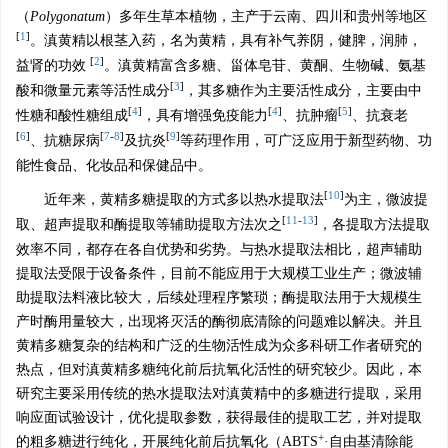
（
Polygonatum
）多年生草本植物，主产于云南、四川和贵州等地区
[
1
]
。滇黄精以根茎入药，名为黄精，具有补气养阴，健脾，润肺，
[
2
]
益肾的功效
。滇黄精富含多糖、甾体皂苷、黄酮、生物碱、氨基
[
3
]
酸和微量元素等活性成分
，其多糖作为主要活性成分，主要由中
[
4
]
[
4
]
[
5
]
性糖和酸性糖组成
，具有增强免疫能力
、抗肿瘤
、抗衰老
[
6
]
[
7
-
8
]
[
9
]
、抗糖尿病
及抗炎
等药理作用，可广泛应用于新型药物、功
能性食品、化妆品和保健品中。
[
10
]
近年来，黄精多糖提取的方式多以热水提取法
为主，微波提
[
11
-
13
]
取、超声提取和酶提取等辅助提取方法次之
，各提取方法提取
效率不同，都存在各自优势和劣势。与热水提取法相比，超声辅助
提取法受限于设备条件，目前不能应用于大规模工业生产；微波辅
助提取法料液比较大，后续处理程序繁琐；酶提取法用于大规模生
产时酶用量较大，出现将灭活的酶彻底清除的问题难以解决。并且
黄精多糖复杂的结构和广泛的生物活性成为众多科研工作者研究的
热点，但对滇黄精多糖纯化前后抗氧化活性的研究较少。因此，本
研究主要采用传统的热水提取法对滇黄精中的多糖进行提取，采用
响应面试验设计，优化提取参数，获得最佳的提取工艺，并对提取
+
的粗多糖进行纯化，开展纯化前后抗氧化（ABTS
·自由基清除能