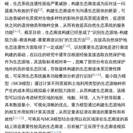
峻，生态系统连通性面临严重威胁，构建生态廊道成为应对这一问
[
3
]
题最为有效的手段
。构建生态廊道作为沟通生态斑块的桥梁，可
以改善破碎化景观对生物多样性的影响并提高景观连通性，促进斑
块之间的遗传物质和物种交换，从而有效提高自然生态系统的服务
[
4
-
5
]
功能
。截至目前，生态廊道构建已经形成了“识别生态源地–构建
[
6
]
阻力面–廊道构建–重要廊道识别”的主流方法
，在提高自然保护地
[
7
-
8
]
生态连通性方面取得了一定成效
。识别重要生态源地是进行廊道
构建的基础，在以往的研究中通常仅根据经验直接选取自然保护地
作为生态源地，其选取标准相对单一，忽略了那些分布在自然保护
地外的高价值生态区域，导致最终构建的生态廊道体系完整性降
[
9
-
10
]
低，可采用生态系统服务功能叠加分析进行识别
。最小阻力模
型（MCR模型）通过计算不同景观和土地利用类型的生态源物种所
产生的成本用以模拟最小累积阻力路径，从而构建生态廊道。该模
型可以综合考虑研究区域的地形、地貌、环境、人为干扰等因素，
具有数据量小、可视化清晰的优点。重力模型通过构建生态源地间
的相互作用矩阵计算其强度，从而定量表征潜在廊道的重要性和有
[
11
-
12
]
效性
，可将其与MCR模型结合使用以在区域潜在生态廊道的基
础上筛选重要性较高的生态廊道，目前被广泛应用于生态廊道模拟
[
13
-
15
]