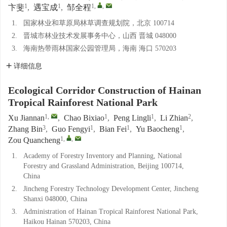
1
1
1
,
,
卞斐
,
遇宝成
,
邹全程
1.
国家林业和草原局林草调查规划院，北京 100714
2.
晋城市林业技术发展事务中心，山西 晋城 048000
3.
海南热带雨林国家公园管理局，海南 海口 570203
详细信息
Ecological Corridor Construction of Hainan
Tropical Rainforest National Park
1
,
1
1
2
Xu Jiannan
,
Chao Bixiao
,
Peng Lingli
,
Li Zhian
,
3
1
1
1
Zhang Bin
,
Guo Fengyi
,
Bian Fei
,
Yu Baocheng
,
1
,
,
Zou Quancheng
1.
Academy of Forestry Inventory and Planning, National
Forestry and Grassland Administration, Beijing 100714,
China
2.
Jincheng Forestry Technology Development Center, Jincheng
Shanxi 048000, China
3.
Administration of Hainan Tropical Rainforest National Park,
Haikou Hainan 570203, China