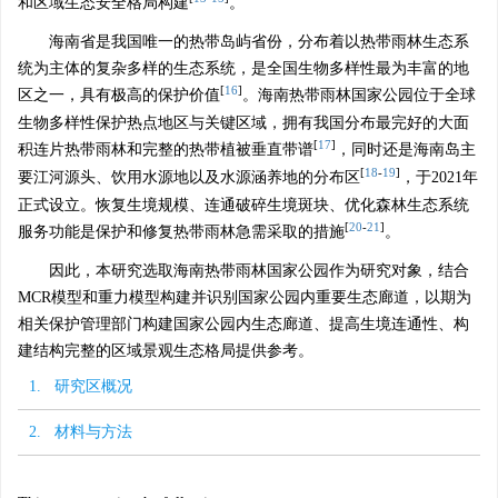
和区域生态安全格局构建
。
海南省是我国唯一的热带岛屿省份，分布着以热带雨林生态系
统为主体的复杂多样的生态系统，是全国生物多样性最为丰富的地
[
16
]
区之一，具有极高的保护价值
。海南热带雨林国家公园位于全球
生物多样性保护热点地区与关键区域，拥有我国分布最完好的大面
[
17
]
积连片热带雨林和完整的热带植被垂直带谱
，同时还是海南岛主
[
18
-
19
]
要江河源头、饮用水源地以及水源涵养地的分布区
，于2021年
正式设立。恢复生境规模、连通破碎生境斑块、优化森林生态系统
[
20
-
21
]
服务功能是保护和修复热带雨林急需采取的措施
。
因此，本研究选取海南热带雨林国家公园作为研究对象，结合
MCR模型和重力模型构建并识别国家公园内重要生态廊道，以期为
相关保护管理部门构建国家公园内生态廊道、提高生境连通性、构
建结构完整的区域景观生态格局提供参考。
1. 研究区概况
2. 材料与方法