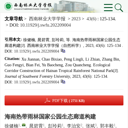
文章导航
>
西南林业大学学报
>
2023
>
43(6)
: 125-134.
> DOI:
10.11929/j.swfu.202209004
引用本文:
徐健楠, 晁碧霄, 彭玲莉, 等. 海南热带雨林国家公园生态
廊道构建[J]. 西南林业大学学报（自然科学）, 2023, 43(6): 125–134 .
DOI:
10.11929/j.swfu.202209004
Citation:
Xu Jiannan, Chao Bixiao, Peng Lingli, Li Zhian, Zhang Bin,
Guo Fengyi, Bian Fei, Yu Baocheng, Zou Quancheng. Ecological
Corridor Construction of Hainan Tropical Rainforest National Park[J].
Journal of Southwest Forestry University
, 2023, 43(6): 125-134.
DOI:
10.11929/j.swfu.202209004
PDF下载
( 2751 KB)
海南热带雨林国家公园生态廊道构建
1
,
1
1
2
3
1
徐健楠
,
晁碧霄
,
彭玲莉
,
李治安
,
张斌
,
郭丰毅
,