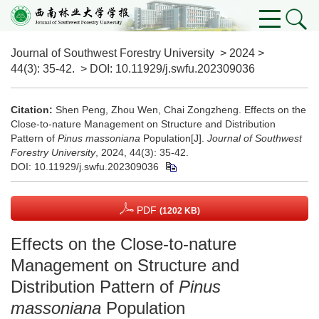
Journal of Southwest Forestry University
>
2024
>
44(3)
: 35-42.
> DOI:
10.11929/j.swfu.202309036
Citation:
Shen Peng, Zhou Wen, Chai Zongzheng. Effects on the
Close-to-nature Management on Structure and Distribution
Pattern of
Pinus massoniana
Population[J].
Journal of Southwest
Forestry University
, 2024, 44(3): 35-42.
DOI:
10.11929/j.swfu.202309036
PDF
(1202 KB)
Effects on the Close-to-nature
Management on Structure and
Distribution Pattern of
Pinus
massoniana
Population