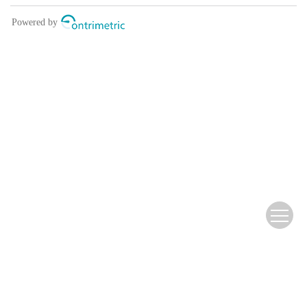
Copyright © 2009-2025 Editorial Department of Journal of Southwest
Forestry University
滇ICP备10002112号-2