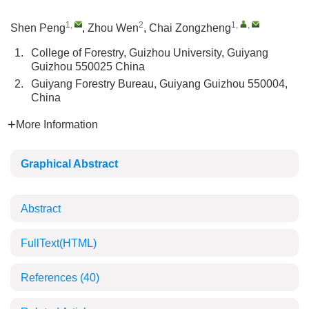
1
,
2
1
,
,
Shen Peng
,
Zhou Wen
,
Chai Zongzheng
1.
College of Forestry, Guizhou University, Guiyang
Guizhou 550025 China
2.
Guiyang Forestry Bureau, Guiyang Guizhou 550004,
China
More Information
Graphical Abstract
Abstract
FullText(HTML)
References
(40)