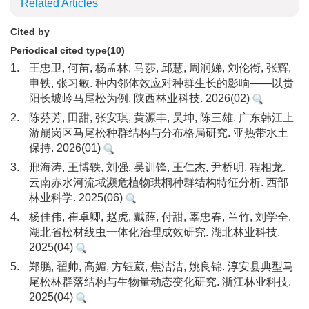
Related Articles
Cited by
Periodical cited type(10)
1.
王忠卫, 何苗, 杨孟林, 马莎, 邱慧, 周润娣, 刘伦衔, 张辉,
申铁, 张习敏. 种内邻体效应对种群生长的影响——以贵
阳长坡岭马尾松为例. 陕西林业科技. 2026(02)
2.
陈芬芳, 田甜, 张安琪, 黄源丰, 吴坤, 陈三雄. 广东韩江上
游崩岗区马尾松种群结构与分布格局研究. 亚热带水土
保持. 2026(01)
3.
邢海涛, 王博轶, 刘强, 吴训锋, 王仁杰, 尹桥明, 程相龙.
云南赤水河流域濒危植物珙桐种群结构特征分析. 西部
林业科学. 2025(06)
4.
杨佳伟, 崔卓卿, 赵虎, 戴薛, 付甜, 辜忠春, 兰竹, 刘学全.
湖北省松材线虫一体化治理成效研究. 湖北林业科技.
2025(04)
5.
郑鹏, 翟帅, 高媚, 方钰葳, 焦洁洁, 姚良锦. 淳安县典型马
尾松林群落结构与生物量动态变化研究. 浙江林业科技.
2025(04)