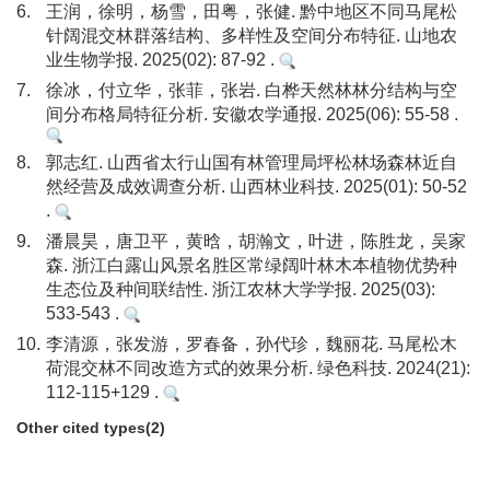
6.
王润，徐明，杨雪，田粤，张健. 黔中地区不同马尾松
针阔混交林群落结构、多样性及空间分布特征. 山地农
业生物学报. 2025(02): 87-92 .
7.
徐冰，付立华，张菲，张岩. 白桦天然林林分结构与空
间分布格局特征分析. 安徽农学通报. 2025(06): 55-58 .
8.
郭志红. 山西省太行山国有林管理局坪松林场森林近自
然经营及成效调查分析. 山西林业科技. 2025(01): 50-52
.
9.
潘晨昊，唐卫平，黄晗，胡瀚文，叶进，陈胜龙，吴家
森. 浙江白露山风景名胜区常绿阔叶林木本植物优势种
生态位及种间联结性. 浙江农林大学学报. 2025(03):
533-543 .
10.
李清源，张发游，罗春备，孙代珍，魏丽花. 马尾松木
荷混交林不同改造方式的效果分析. 绿色科技. 2024(21):
112-115+129 .
Other cited types(2)