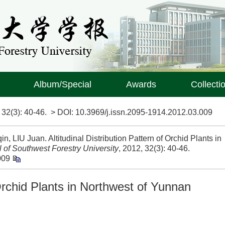
Album/Special
Awards
Collecti
>
32(3)
: 40-46.
> DOI:
10.3969/j.issn.2095-1914.2012.03.009
, LIU Juan. Altitudinal Distribution Pattern of Orchid Plants in
l of Southwest Forestry University
, 2012, 32(3): 40-46.
009
 Orchid Plants in Northwest of Yunnan