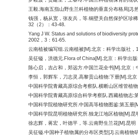
王毅.海南五指山野生兰科植物的垂直分布格局[J].热带
钱强，杨从宽，张友兵，等.铜壁关自然保护区珍稀濒
32（2）：43-48.
Yang J W. Status and solutions of biodiversity p
2002，3：61-65.
云南植被编写组.云南植被[M].北京：科学出版社，19
吴征镒，洪德元.Flora of China[M].北京：科学出版
陈心启，吉占和，郑远方.中国兰花全书[M].北京：中国
李恒，郭辉车，刀志灵.高黎贡山植物:下册[M].北京：科
中国科学院青藏高原综合考察队.横断山区维管植物:下册
中国科学院青藏高原综合科学考察队.西藏植物志:第五卷[
中国科学院植物研究所.中国高等植物图鉴:第五册[M].
中国科学院昆明植物研究所.独龙江地区植物[M].昆明：
徐志辉，蒋宏，叶德平，等.云南野生兰花[M].昆明：云
吴征镒.中国种子植物属的分布区类型[J].云南植物研究，