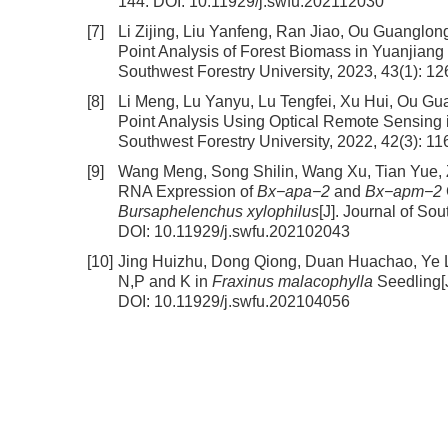
144.
DOI:
10.11929/j.swfu.202112030
[7]
Li Zijing, Liu Yanfeng, Ran Jiao, Ou Guanglon
Point Analysis of Forest Biomass in Yuanjian
Southwest Forestry University, 2023, 43(1): 1
[8]
Li Meng, Lu Yanyu, Lu Tengfei, Xu Hui, Ou G
Point Analysis Using Optical Remote Sensing 
Southwest Forestry University, 2022, 42(3): 1
[9]
Wang Meng, Song Shilin, Wang Xu, Tian Yue,
RNA Expression of
Bx−apa−2
and
Bx−apm−2
Bursaphelenchus xylophilus
[J]. Journal of So
DOI:
10.11929/j.swfu.202102043
[10]
Jing Huizhu, Dong Qiong, Duan Huachao, Ye 
N,P and K in
Fraxinus malacophylla
Seedling
[
DOI:
10.11929/j.swfu.202104056