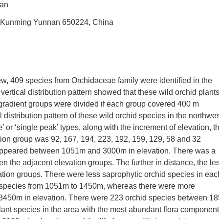
uan
ty, Kunming Yunnan 650224, China
iew, 409 species from Orchidaceae family were identified in the
ertical distribution pattern showed that these wild orchid plant
 gradient groups were divided if each group covered 400 m
al distribution pattern of these wild orchid species in the northwe
or ‘single peak’ types, along with the increment of elevation, t
tion group was 92, 167, 194, 223, 192, 159, 129, 58 and 32
y appeared between 1051m and 3000m in elevation. There was a
een the adjacent elevation groups. The further in distance, the le
vation groups. There were less saprophytic orchid species in eac
d species from 1051m to 1450m, whereas there were more
3450m in elevation. There were 223 orchid species between 18
lant species in the area with the most abundant flora component