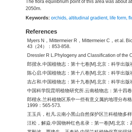
The flora equilibrium point of this area was about a
2050m.
Keywords:
orchids
,
altitudinal gradient
,
life form
,
f
References
Myers N，Mittermeier R，Mittermeier C，et al. Biodi
43（24）：853-858.
Dressler R L.Phylogeny and Classification of t
郎揩永.中国植物志：第十七卷[M].北京：科学出版社，
陈心启.中国植物志：第十八卷[M].北京：科学出版社，
吉占和.中国植物志：第十九卷[M].北京：科学出版社，
中国科学院昆明植物研究所.云南植物志：第十四卷[M].
郎楷永.兰科植物区系中一些有意义属的地理分布格局
1999：565-573.
王玉兵，杜凡.云南小黑山自然保护区兰科植物多样性及其
汪松，解焱.中国物种红色名录：第一卷[M].北京：高
罗毅波，贾建生，王春玲.中国兰科植物保育的现状和展望[