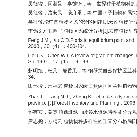
吴征镒，周浙昆，李德铢，等，世界种子植物科的分布区类
吴征镒，路安民，汤彦承，等.中国种子植物科属综论[M]
吴征镒.论中国植物区系的分区问题[J].云南植物研究，1
李锡文.中国种子植物区系统计分析[J].云南植物研究，1
Feng J M，Xu C D.Floristic equilibrium point and 
2008，30（4）：400-404.
He J S，Chen W L.A review of gradient changes in 
Sin,1997，17（1）：91-99.
赵明旭，杜凡，岩香甩，等.铜壁关自然保护区兰科植物
34.
田怀珍，邢福武.南岭国家级自然保护区兰科植物物种多样
Zhao L，Lang N J，Zheng K，et al.A study on ecoen
province [J].Forest Inventory and Planning，
郭有安，黄英.滇西北纵向岭谷水资源特性及分异规律研究[
唐志尧，方精云.植物物种多样性的垂直分布格局[J].生