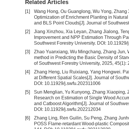
Related Articles
[1]
Wang Hong, Ou Guanglong, Wu Yong, Zhang Xi
Optimization of Enrichment Planting in Natura
and BLS Point Clouds
[J]. Journal of Southwes
[2]
Jiang Xinzhou, Xia Leyan, Zhang Jialong, Te
Improvement and NPP Estimation Through Para
Southwest Forestry University.
DOI:
10.11929/
[3]
Zhao Yuanxiang, Wu Mingchang, Zhang Jun,
method in Predicting the Basic Density of Sta
of Southwest Forestry University, 2025, 45(1):
[4]
Zhang Heng, Liu Ruixiang, Yang Hongwei.
Pat
at Different Spatial Scales
[J]. Journal of South
DOI:
10.11929/j.swfu.202311006
[5]
Sun Menglian, Yu Kunyong, Zhang Xiaoping, Z
Research on Estimation of Single Wood Accumu
and Catboost Algorithm
[J]. Journal of Southwe
DOI:
10.11929/j.swfu.202212034
[6]
Zhang Ling, Ren Guilin, Su Peng, Zhang Junh
POSS Flame-retardant Wood-plastic Composi