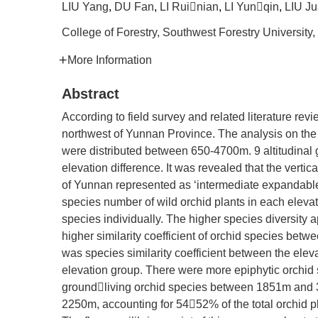
LIU Yang
,
DU Fan
,
LI Ruinian
,
LI Yunqin
,
LIU J
College of Forestry, Southwest Forestry Universi
More Information
Abstract
According to field survey and related literature rev
northwest of Yunnan Province. The analysis on the v
were distributed between 650-4700m. 9 altitudinal
elevation difference. It was revealed that the vertic
of Yunnan represented as ‘intermediate expandable’ 
species number of wild orchid plants in each eleva
species individually. The higher species diversit
higher similarity coefficient of orchid species betw
was species similarity coefficient between the ele
elevation group. There were more epiphytic orchi
groundliving orchid species between 1851m and 
2250m, accounting for 5452% of the total orchid p