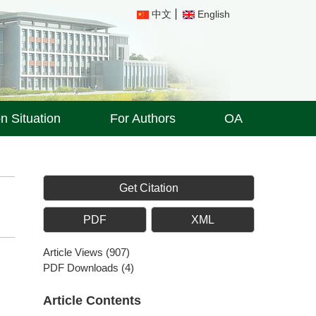
中文
English
on Situation
For Authors
OA
Get Citation
PDF
XML
Article Views
(
907
)
PDF Downloads
(
4
)
Article Contents