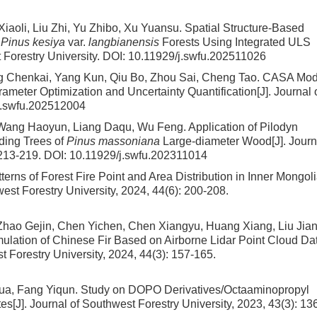
aoli, Liu Zhi, Yu Zhibo, Xu Yuansu.
Spatial Structure-Based
l
Pinus kesiya
var.
langbianensis
Forests Using Integrated ULS
t Forestry University.
DOI:
10.11929/j.swfu.202511026
ng Chenkai, Yang Kun, Qiu Bo, Zhou Sai, Cheng Tao.
CASA Mod
meter Optimization and Uncertainty Quantification
[J]. Journal 
j.swfu.202512004
 Wang Haoyun, Liang Daqu, Wu Feng.
Application of Pilodyn
nding Trees of
Pinus massoniana
Large-diameter Wood
[J]. Jour
 213-219.
DOI:
10.11929/j.swfu.202311014
terns of Forest Fire Point and Area Distribution in Inner Mongol
west Forestry University, 2024, 44(6): 200-208.
hao Gejin, Chen Yichen, Chen Xiangyu, Huang Xiang, Liu Jian
lation of Chinese Fir Based on Airborne Lidar Point Cloud Da
st Forestry University, 2024, 44(3): 157-165.
ua, Fang Yiqun.
Study on DOPO Derivatives/Octaaminopropyl
tes
[J]. Journal of Southwest Forestry University, 2023, 43(3): 13