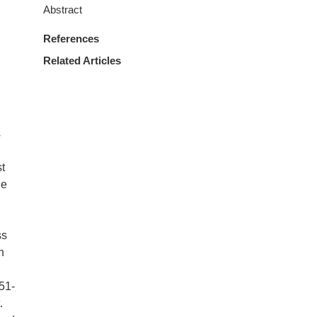
Abstract
References
Related Articles
s
st
he
ss
h
51-
.