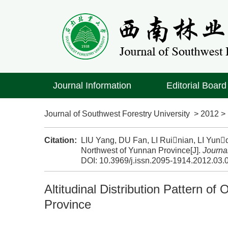
Journal Information
Editorial Board
Journal of Southwest Forestry University
>
2012
Citation:
LIU Yang, DU Fan, LI Ruinian, LI Yunqin
Northwest of Yunnan Province[J].
Journa
DOI:
10.3969/j.issn.2095-1914.2012.03.
Altitudinal Distribution Pattern of
Province