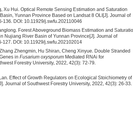
g, Xu Hui.
Optical Remote Sensing Estimation and Saturation
g Basin, Yunnan Province Based on Landsat 8 OLI
[J]. Journal of
26-136.
DOI:
10.11929/j.swfu.202110046
uanglong.
Forest Aboveground Biomass Estimation and Saturati
in Nujiang River Basin of Yunnan Province
[J]. Journal of
16-127.
DOI:
10.11929/j.swfu.202102014
 Zhang Zhengmin, Hu Shiran, Cheng Xinyue.
Double Stranded
Genes in
Fusarium oxysporum
Mediated RNAi for
uthwest Forestry University, 2022, 42(3): 72-79.
Lan.
Effect of Growth Regulators on Ecological Stoichiometry of
J]. Journal of Southwest Forestry University, 2022, 42(3): 26-33.