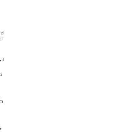
el
of
nal
ia
.
ta
6-