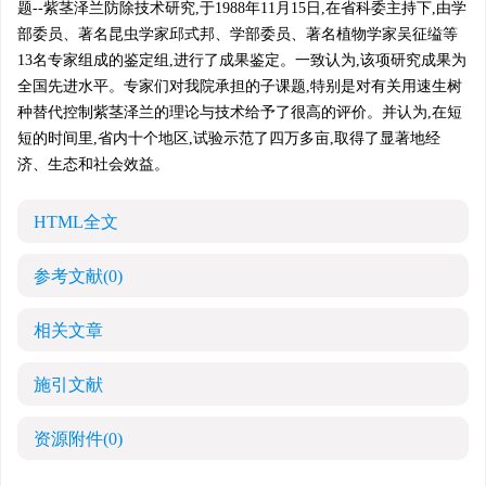
题--紫茎泽兰防除技术研究,于1988年11月15日,在省科委主持下,由学
部委员、著名昆虫学家邱式邦、学部委员、著名植物学家吴征缢等
13名专家组成的鉴定组,进行了成果鉴定。一致认为,该项研究成果为
全国先进水平。专家们对我院承担的子课题,特别是对有关用速生树
种替代控制紫茎泽兰的理论与技术给予了很高的评价。并认为,在短
短的时间里,省内十个地区,试验示范了四万多亩,取得了显著地经
济、生态和社会效益。
HTML全文
参考文献
(0)
相关文章
施引文献
资源附件
(0)