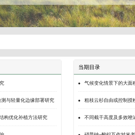
当期目录
究
气候变化情景下的大面
能检测与轻量化边缘部署研究
粗枝云杉自由或控制授
间结构优化补植方法研究
不同截干高度及多效唑
响
硝普钠−酸铝互作对米