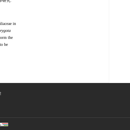
步研究.
liaceae in
erygota
form the
to be
2