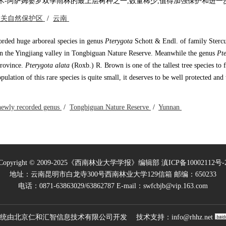
是当地四树木-阿萨姆婆罗双季雨林的最上层树种之一,数量稀少,值得加强保护和进一
壁关自然保护区
/
云南
rded huge arboreal species in genus
Pterygota
Schott & Endl. of family Stercu
in the Yingjiang valley in Tongbiguan Nature Reserve. Meanwhile the genus
Pt
Province.
Pterygota alata
(Roxb.) R. Brown is one of the tallest tree species to 
ation of this rare species is quite small, it deserves to be well protected and 
newly recorded genus
/
Tongbiguan Nature Reserve
/
Yunnan
Copyright © 2009-2025《西南林业大学学报》编辑部
滇ICP备10002112号-
地址：云南昆明市白龙寺300号西南林业大学129信箱 邮编：650233
电话：0871-63863029/63862787 E-mail：swfcbjb@vip.163.com
统由
北京仁和汇智信息技术有限公司
开发 技术支持：
info@rhhz.net