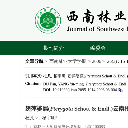
期刊简介
编委会
文章导航
>
西南林业大学学报
>
2006
>
26(3)
: 15-
引用本文:
杜凡, 杨宇明. 翅萍婆属(
Pterygota
Schott & En
Citation:
DU Fan, YANG Yu-ming.
Pterygota
Schott & Endl.,
DOI:
10.11929/j.issn.2095-1914.2006.03.004
翅萍婆属(
Pterygota
Schott & Endl.
1,2
1
杜凡
,
杨宇明
1. 北京林业大学资源与环境学院, 北京 100083;