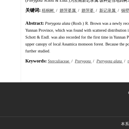
(
Pterygota
Schott & Endl.)为云南新记录属.该种
关键词:
梧桐树
/
翅萍婆属
/
翅萍婆
/
新记录属
/
铜
Abstract:
Pterygota alata
(Roxb.) R. Brown was a newly reco
Yunnan Province, which was found with scattered distribution 
Schott & Endl. was also recorded for the first time in Yunnan 
upper canopy of local Assamica monsoon forest. Because the popul
further studied.
Keywords:
Sterculiaceae
/
Pterygota
/
Pterygota alata
/
本系