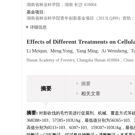
湖南省林业科学院，湖南 长沙 410004
基金项目:
湖南省林业科学院青年创新基金项目（2013LQJ09）资助；
详细信息
Effects of Different Treatments on Cell
Li Meiqun
,
Meng Yong
,
Yang Ming
,
Ai Wensheng
,
Tu
Hunan Academy of Forestry, Changsha Hunan 410004，China
摘要
摘要
相关文章
摘要:
对新砍伐的毛竹篼进行促腐剂、机械、覆盖方式等处理，
36888×103、5785×103U/kg，最低值分别为5665
高值分别为013×103、607×103、15907×103U/kg
纸酶活＞CMC酶活，锰过氧化物酶活＞漆酶酶活＞木质素