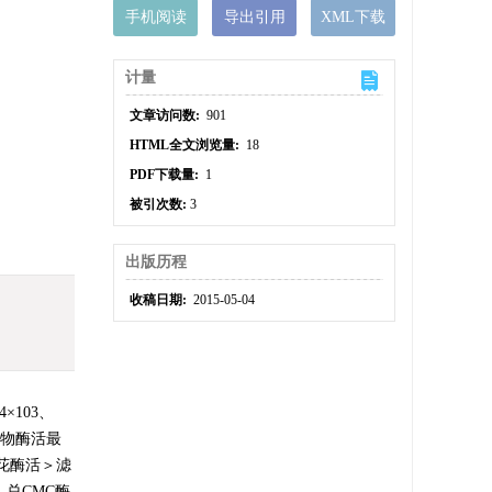
手机阅读
导出引用
XML下载
计量
文章访问数:
901
HTML全文浏览量:
18
PDF下载量:
1
被引次数:
3
出版历程
收稿日期:
2015-05-04
103、
氧化物酶活最
中棉花酶活＞滤
总CMC酶