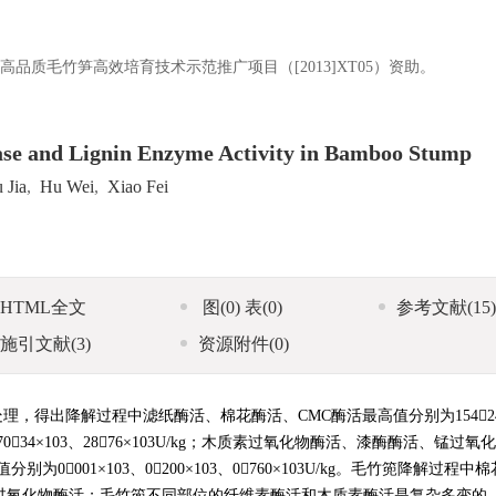
高品质毛竹笋高效培育技术示范推广项目（[2013]XT05）资助。
ulase and Lignin Enzyme Activity in Bamboo Stump
 Jia
,
Hu Wei
,
Xiao Fei
HTML全文
图
(0)
表
(0)
参考文献
(15)
施引文献
(3)
资源附件
(0)
得出降解过程中滤纸酶活、棉花酶活、CMC酶活最高值分别为15424×
×103、7034×103、2876×103U/kg；木质素过氧化物酶活、漆酶酶活、锰过
，最低值分别为0001×103、0200×103、0760×103U/kg。毛竹篼降解过程
过氧化物酶活；毛竹篼不同部位的纤维素酶活和木质素酶活是复杂多变的。