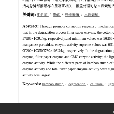
活与总滤纸酶活存在显著正相关，覆盖处理对总木质素酶
关键词:
毛竹篼
/
降解
/
纤维素酶
/
木质素酶
Abstract:
Through promote corruption reagents， mechanical 
that in the degradation process filter paper enzyme, the cot
5785×103U/kg, respectively,and minimum values was 5665×1
manganese peroxidase enzyme activity supreme values was 0
0200×103，0760×103U/kg, respectively. In the degradation pro
enzyme, filter paper enzyme and CMC enzyme activity; the lign
enzyme activity. While the different parts of bamboo stump of
enzyme activity and total filter paper enzyme activity were sign
activity was largest.
Keywords:
bamboo stump
/
degradation
/
cellulase
/
lig