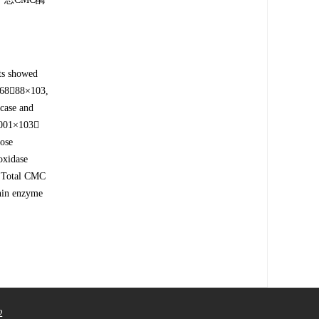
ts showed
，36888×103,
case and
001×103，
lose
oxidase
e. Total CMC
gnin enzyme
2