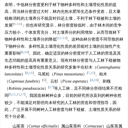
表明，中低林分密度更利于林下物种多样性和土壤理化性质的提
高，而当林分密度过大时，林内光热水肥等生态条件变差，且大量
植株消耗的土壤养分不能及时归还土壤，不利于林下植被和土壤的
[
9
−
11
]
发展
；但也有研究显示，林分密度较低时，由于林木间的竞争
压力较小，个体发育充分，对土壤养分的利用增加，从而导致林下
[
12
−
13
]
物种多样性和土壤养分的降低
。这种由林分密度不同导致的林
下物种分布、多样性及土壤理化性质的差异能对土壤的抗蚀性产生
[
6
,
14
]
重要影响
。因此，确定适宜的林分密度对于人工林的营造及其
生态功能的提高具有重要意义。现有对林分密度与人工林下植被物
种多样性和土壤理化性质关系的研究多集中在杉木（
Cunninghamia
[
9
,
11
]
[
7
,
15
]
lanceolata
）
、马尾松（
Pinus massoniana
）
、柏木
[
5
]
[
4
,
16
]
（
Cupressus funebris
）
、云杉（
Picea asperata
）
、刺槐
[
17
]
（
Robinia pseudoacacia
）
等人工林，且不同林分所得结果不尽相
[
9
,
11
,
15
,
17
]
同
。我国造林树种众多，目前的研究所涉及到的树种依然
较少，不能满足对那些尚未研究的人工林的营造和管理指导，因
此，广泛开展不同树种人工林密度与林下植被、土壤性质关系的研
究十分必要。
山茱萸（
Cornus officinalis
）属山茱萸科（
Cornaceae
）山茱萸属