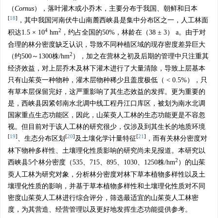
（
Cornus
），落叶灌木或小乔木，主要分布于我国、朝鲜和日本
[
18
]
，其中我国河南伏牛山南麓西峡县是集中分布区之一，人工林面
4
2
积达1.5 × 10
hm
，约占全国的50%，林龄在（38 ± 3） a。由于对
合理的林分密度缺乏认识，导致不同种植区域的现存密度差异巨大
2
（约500～
1300
株/hm
），加之在营林之初及后期的管理中只注重其
经济效益，对上层乔木及林下灌木进行了大量清除，导致上层基本
只有山茱萸一种物种，灌木层物种稀少且盖度极低（ < 0.5%），只
有草本层保留完好，这严重影响了其生态效益的发挥。更为重要的
是，西峡县因紧邻南水北调中线工程丹江口库区，被划为南水北调
国家重点生态功能区，因此，山茱萸人工林的生态功能更是不容忽
视。但目前对于该人工林的研究很少，仅涉及到其生长的地质环境
[
19
]
[
20
]
[
21
]
、生态分布区划
及土壤化学计量特征
，而有关林分密度对
林下物种多样性、土壤理化性质影响的研究尚未见报道。本研究以
2
西峡县5个林分密度（535、715、895、
1030
、
1250
株/hm
）的山茱
萸人工林为研究对象，分析林分密度对林下草本植物多样性以及土
壤理化性质的影响，并基于草本植物多样性和土壤理化性质对不同
密度山茱萸人工林进行综合评分，筛选最适宜的山茱萸人工林密
度，为其营造、经营管理以及更好地发挥生态功能提供参考。