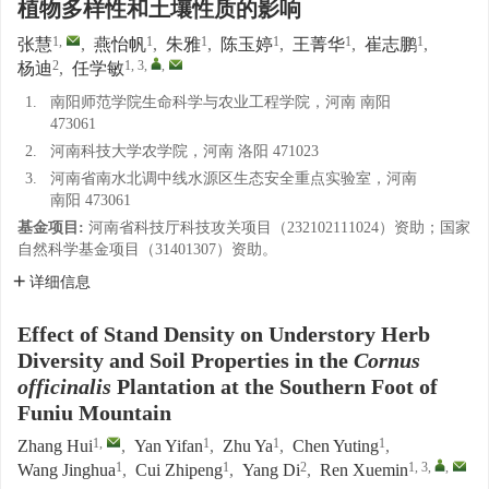
植物多样性和土壤性质的影响
1
,
1
1
1
1
1
张慧
,
燕怡帆
,
朱雅
,
陈玉婷
,
王菁华
,
崔志鹏
,
2
1, 3
,
,
杨迪
,
任学敏
1.
南阳师范学院生命科学与农业工程学院，河南 南阳
473061
2.
河南科技大学农学院，河南 洛阳 471023
3.
河南省南水北调中线水源区生态安全重点实验室，河南
南阳 473061
基金项目:
河南省科技厅科技攻关项目（232102111024）资助；国家
自然科学基金项目（31401307）资助。
详细信息
Effect of Stand Density on Understory Herb
Diversity and Soil Properties in the
Cornus
officinalis
Plantation at the Southern Foot of
Funiu Mountain
1
,
1
1
1
Zhang Hui
,
Yan Yifan
,
Zhu Ya
,
Chen Yuting
,
1
1
2
1, 3
,
,
Wang Jinghua
,
Cui Zhipeng
,
Yang Di
,
Ren Xuemin