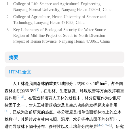
1.
College of Life Science and Agricultural Engineering,
Nanyang Normal University, Nanyang Henan 473061, China
2.
College of Agriculture, Henan University of Science and
Technology, Luoyang Henan 471023, China
3.
Key Laboratory of Ecological Security for Water Source
Region of Mid-line Project of South-to-North Diversion
Project of Henan Province, Nanyang Henan 473061, China
摘要
HTML全文
6
2
人工林是我国森林的重要组成部分，约80.0 × 10
hm
，占全国
[
1
]
森林面积的36.3%
，在用材、生态修复、环境改善等方面发挥着重
[
2
−
3
]
要作用
。在营造和培育人工林的过程中，林分密度作为少数可
控因子之一，对人工林群落稳定及其生态功能的发挥起决定作用
[
4
]
，已成为当前研究的热点。林分密度是指单位面积林地上的立木
[
5
]
[
6
]
株数
，其通过改变林内光照、温度、水分等生态因子的分配
，
[
4
−
5
,
7
−
8
]
进而导致林下物种分布、多样性以及土壤养分的差异
。研究